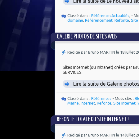
Lire la suite de Le nouveau si
Classé dans :
Références
Actualités
, - M
domaine
,
Référencement
,
Refonte
,
Site
GALERIE PHOTOS DE SITES WEB
Rédigé par Bruno MARTIN le 18 juillet 
Sites Internet (ou Intranet) créés par
SERVICES.
Lire la suite de Galerie photo
Classé dans :
Références
- Mots clés :
Bl
Marne
,
Internet
,
Refonte
,
Site Internet
,
REFONTE TOTALE DU SITE INTERNET !
Rédigé par Bruno MARTIN le 14 juillet 