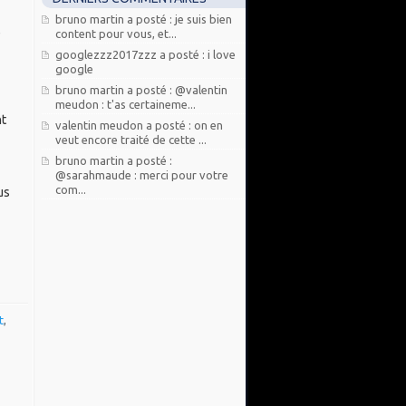
bruno martin a posté : je suis bien
e
content pour vous, et...
googlezzz2017zzz a posté : i love
google
bruno martin a posté : @valentin
meudon : t'as certaineme...
nt
valentin meudon a posté : on en
veut encore traité de cette ...
bruno martin a posté :
@sarahmaude : merci pour votre
com...
us
t
,