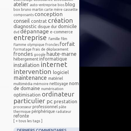
atelier
blog
auto-entreprise
bios
box
bruno martin
cassette
carte mère
conception
composants
création
conseil
contrat
diagnostic
domicile
disque dur
dépannage
e-commerce
dvd
entreprise
famille
film
forfait
flamme olympique froncles
frais de déplacement
formatage
froncles
haute-marne
google
informatique
hébergement
internet
installation
intervention
logiciel
maintenance
matériel
nom
nettoyage
multimédia
mémoire
de domaine
numérisation
ordinateur
optimisation
particulier
pc
prestation
professionnel
processeur
pâte
périphérique
thermique
radiateur
refonte
[ + tous les tags ]
DERNIERS COMMENTAIRES