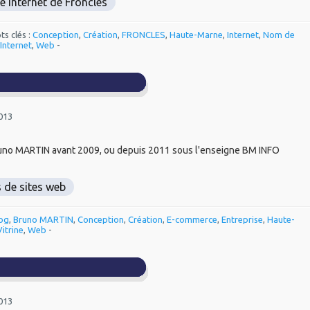
te Internet de Froncles
ots clés :
Conception
,
Création
,
FRONCLES
,
Haute-Marne
,
Internet
,
Nom de
 Internet
,
Web
-
2013
 Bruno MARTIN avant 2009, ou depuis 2011 sous l'enseigne BM INFO
s de sites web
og
,
Bruno MARTIN
,
Conception
,
Création
,
E-commerce
,
Entreprise
,
Haute-
Vitrine
,
Web
-
2013