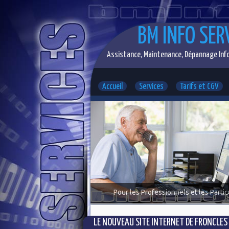
BM INFO SER
Assistance, Maintenance, Dépannage Info
Accueil
Services
Tarifs et CGV
Pour les Professionnels et les Partic
LE NOUVEAU SITE INTERNET DE FRONCLES