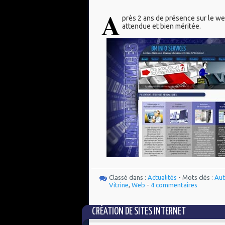
A
près 2 ans de présence sur le we
attendue et bien méritée.
Classé dans :
Actualités
- Mots clés :
Aut
Vitrine
,
Web
-
4 commentaires
CRÉATION DE SITES INTERNET