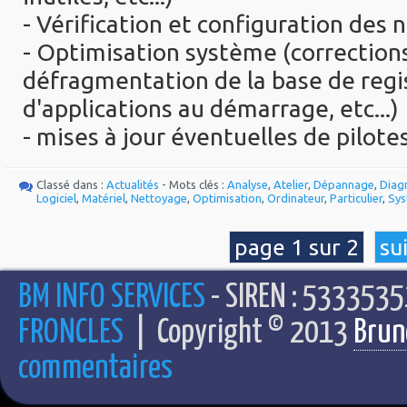
- Vérification et configuration des 
- Optimisation système (corrections
défragmentation de la base de regi
d'applications au démarrage, etc...)
- mises à jour éventuelles de pilote
Classé dans :
Actualités
- Mots clés :
Analyse
,
Atelier
,
Dépannage
,
Diag
Logiciel
,
Matériel
,
Nettoyage
,
Optimisation
,
Ordinateur
,
Particulier
,
Sy
page 1 sur 2
su
BM INFO SERVICES
- SIREN : 5333535
FRONCLES
| Copyright © 2013
Brun
commentaires