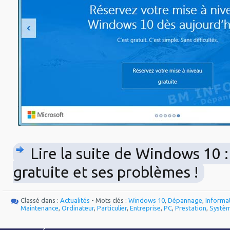
Lire la suite de Windows 10 :
gratuite et ses problèmes !
Classé dans :
Actualités
- Mots clés :
Windows 10
,
Dépannage
,
Informa
Maintenance
,
Ordinateur
,
Particulier
,
Entreprise
,
PC
,
Prestation
,
Systè