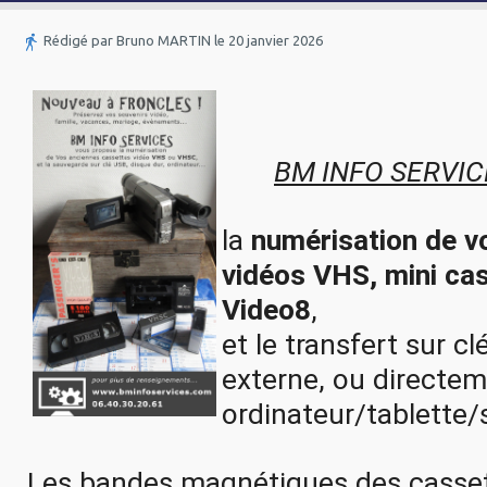
Rédigé par Bruno MARTIN le 20 janvier 2026
	BM INFO SERVIC
la 
numérisation de v
vidéos VHS, mini ca
Video8
, 
et le transfert sur cl
externe, ou directem
ordinateur/tablette/
Les bandes magnétiques des casset