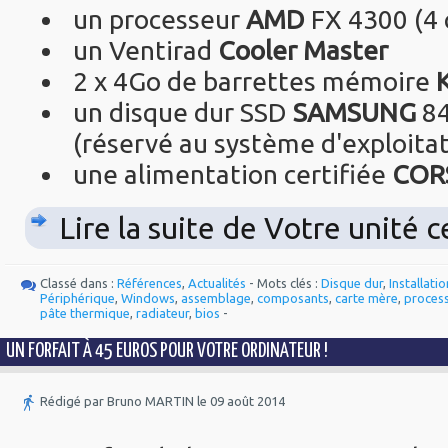
un processeur
AMD
FX 4300 (4 
un Ventirad
Cooler Master
2 x 4Go de barrettes mémoire
un disque dur SSD
SAMSUNG
84
(réservé au système d'exploitat
une alimentation certifiée
COR
Lire la suite de Votre unité c
Classé dans :
Références
,
Actualités
- Mots clés :
Disque dur
,
Installatio
Périphérique
,
Windows
,
assemblage
,
composants
,
carte mère
,
proces
pâte thermique
,
radiateur
,
bios
-
UN FORFAIT À 45 EUROS POUR VOTRE ORDINATEUR !
Rédigé par Bruno MARTIN le 09 août 2014