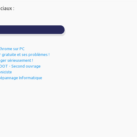
ciaux :
Chrome sur PC
r gratuite et ses problèmes !
ager sérieusement !
RDOT - Second ouvrage
iciste
 Dépannage Informatique