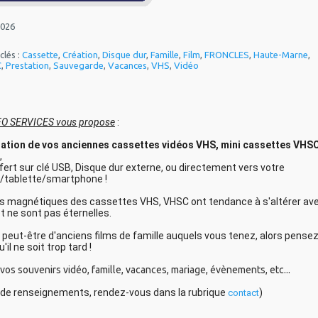
2026
clés :
Cassette
,
Création
,
Disque dur
,
Famille
,
Film
,
FRONCLES
,
Haute-Marne
,
C
,
Prestation
,
Sauvegarde
,
Vacances
,
VHS
,
Vidéo
FO SERVICES vous propose
 :
ation de vos anciennes cassettes vidéos VHS, mini cassettes VHSC
, 
sfert sur clé USB, Disque dur externe, ou directement vers votre 
/tablette/smartphone ! 
s magnétiques des cassettes VHS, VHSC ont tendance à s'altérer ave
t ne sont pas éternelles. 
peut-être d'anciens films de famille auquels vous tenez, alors pensez
u'il ne soit trop tard ! 
vos souvenirs vidéo, famille, vacances, mariage, évènements, etc...
s de renseignements, rendez-vous dans la rubrique 
)
contact