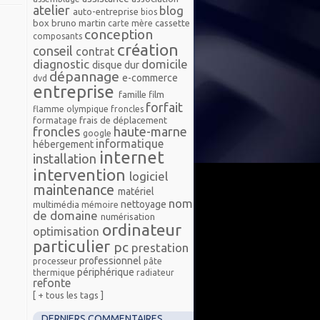
atelier
blog
auto-entreprise
bios
box
bruno martin
cassette
carte mère
conception
composants
création
conseil
contrat
diagnostic
domicile
disque dur
dépannage
e-commerce
dvd
entreprise
famille
film
forfait
flamme olympique froncles
frais de déplacement
formatage
froncles
haute-marne
google
informatique
hébergement
internet
installation
intervention
logiciel
maintenance
matériel
nom
nettoyage
multimédia
mémoire
de domaine
numérisation
ordinateur
optimisation
particulier
pc
prestation
professionnel
processeur
pâte
périphérique
thermique
radiateur
refonte
[ + tous les tags ]
DERNIERS COMMENTAIRES