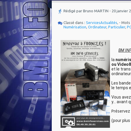
Rédigé par Bruno MARTIN - 20 janvier 
Classé dans :
Services
Actualités
, - Mots 
Numérisation
,
Ordinateur
,
Particulier
,
P
	BM IN
la 
numéris
ou Video8
et le tran
ordinateur
Les bande
le temps e
Vous avez 
y... avant q
Préservez 
(pou
r plu