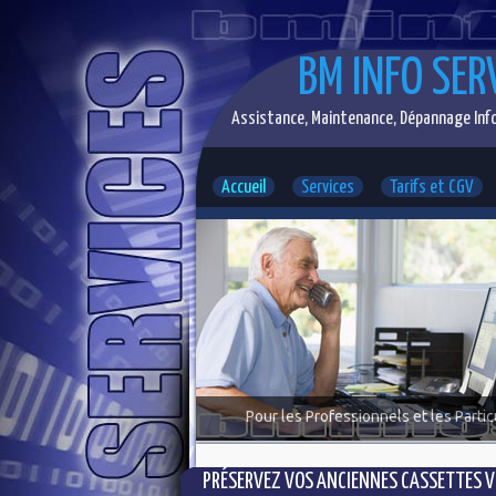
BM INFO SER
Assistance, Maintenance, Dépannage Info
Accueil
Services
Tarifs et CGV
Pour les Professionnels et les Partic
PRÉSERVEZ VOS ANCIENNES CASSETTES VI