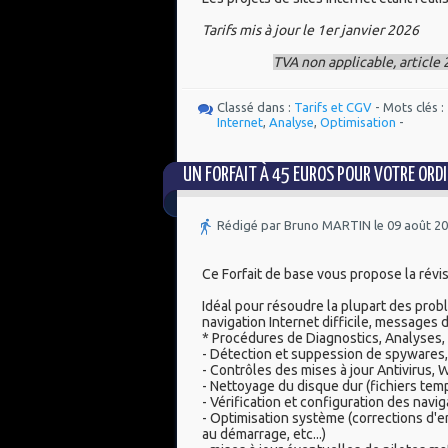
Tarifs mis à jour le 1er janvier 2026
TVA non applicable, article 
Classé dans :
Tarifs et CGV
- Mots clés :
Internet
,
Analyse
,
Optimisation
-
UN FORFAIT À 45 EUROS POUR VOTRE ORDI
Rédigé par Bruno MARTIN le 09 août 2
Ce Forfait de base vous propose la révi
Idéal pour résoudre la plupart des prob
navigation Internet difficile, messages d
* Procédures de Diagnostics, Analyses, 
- Détection et suppession de spywares, 
- Contrôles des mises à jour Antivirus, Wi
- Nettoyage du disque dur (fichiers tempor
- Vérification et configuration des navi
- Optimisation système (corrections d'e
au démarrage, etc...)