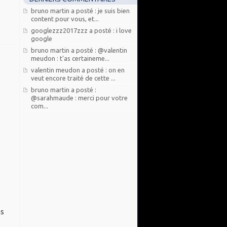
bruno martin a posté : je suis bien
content pour vous, et...
googlezzz2017zzz a posté : i love
google
bruno martin a posté : @valentin
,
meudon : t'as certaineme...
valentin meudon a posté : on en
veut encore traité de cette ...
bruno martin a posté :
@sarahmaude : merci pour votre
com...
ns