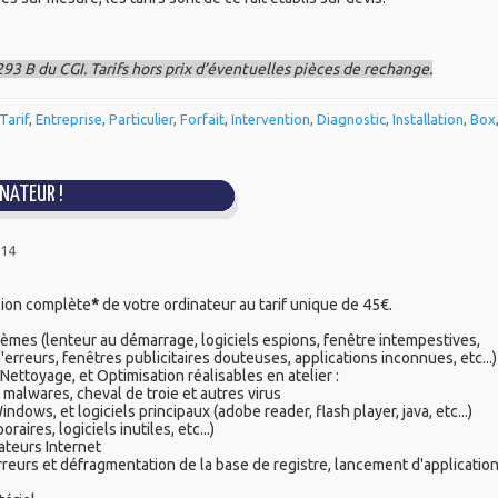
293 B du CGI. Tarifs hors prix d’éventuelles pièces de rechange.
Tarif
,
Entreprise
,
Particulier
,
Forfait
,
Intervention
,
Diagnostic
,
Installation
,
Box
NATEUR !
014
sion complète
*
de votre ordinateur au tarif unique de 45€.
lèmes (lenteur au démarrage, logiciels espions, fenêtre intempestives,
'erreurs, fenêtres publicitaires douteuses, applications inconnues, etc...)
Nettoyage, et Optimisation réalisables en atelier :
malwares, cheval de troie et autres virus
ndows, et logiciels principaux (adobe reader, flash player, java, etc...)
aires, logiciels inutiles, etc...)
gateurs Internet
rreurs et défragmentation de la base de registre, lancement d'applicatio