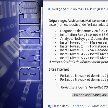
Rédigé par Bruno MARTIN le 01 juillet 
Dépannage, Assistance, Maintenance I
Liste (non exhaustive) de forfaits adapt
Diagnostic de panne = 20 à 25 €
Installation Box / Internet = 35 €
Analyse, Nettoyage, Optimisation
Install Niveau 1 ==> Mise en ser
Install Niveau 2 ==> Formatage 
Install Niveau 3 ==> Sauvegarde
Install Niveau 4 ==> Install Nive
Install Niveau 5 ==> Install Nive
A noter : des frais de déplacement peuv
Sites Internet
:
Forfait de travaux et de mises à 
Forfait de travaux et de mises à 
Tarifs mis à jour le 1er juillet 2
TVA non applicable, arti
Classé dans :
Tarifs et CGV
- Mots clés :