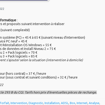
2022
nformatique
:
és et proposés suivant intervention à réaliser
 (suivant complexité)
 système (PC) = 45 € à 65 € (suivant niveau d'intervention)
vice PC neuf = 45 €
et Réinstallation OS Windows = 55 €
s de données et Install Niveau 2 = 75 €
au 2 + Pack logiciels = 70 €
au 3 + Pack logiciels = 85 €
ent s'ajouter selon la situation (intervention à domicile)
jour (hors contrat) = 37 € / heure
jour (sous contrat et suivant conditions) = 32 € / heure
022
cle 293 B du CGI. Tarifs hors prix d’éventuelles pièces de rechange.
Forfait
,
Intervention
,
Diagnostic
,
Installation
,
ADSL
,
Box
,
Internet
,
Analyse
,