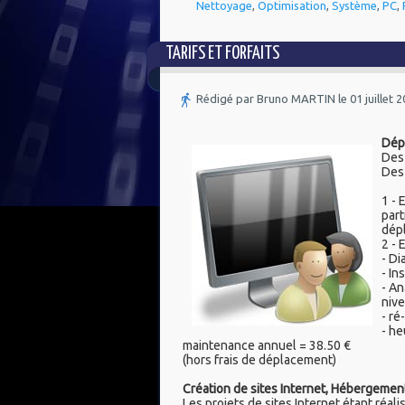
Nettoyage
,
Optimisation
,
Système
,
PC
,
TARIFS ET FORFAITS
Rédigé par Bruno MARTIN le 01 juillet 
Dép
Des 
Des 
1 -
part
dépl
2 - 
- Di
- In
- An
nive
- ré
- he
maintenance annuel = 38.50 €
(hors frais de déplacement)
Création de sites Internet, Hébergeme
Les projets de sites Internet étant réalis