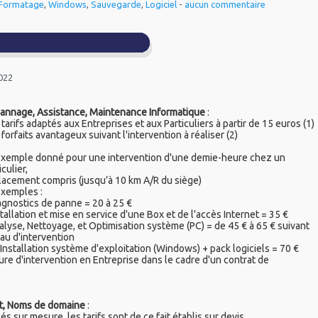
Formatage
,
Windows
,
Sauvegarde
,
Logiciel
-
aucun commentaire
2022
annage, Assistance, Maintenance Informatique
:
tarifs adaptés aux Entreprises et aux Particuliers à partir de 15 euros (1)
forfaits avantageux suivant l'intervention à réaliser (2)
 Exemple donné pour une intervention d'une demie-heure chez un
iculier,
acement compris (jusqu’à 10 km A/R du siège)
Exemples :
agnostics de panne = 20 à 25 €
stallation et mise en service d'une Box et de l'accès Internet = 35 €
alyse, Nettoyage, et Optimisation système (PC) = de 45 € à 65 € suivant
au d'intervention
-Installation système d'exploitation (Windows) + pack logiciels = 70 €
ure d'intervention en Entreprise dans le cadre d'un contrat de
nt, Noms de domaine
:
és sur mesure, les tarifs sont de ce fait établis sur devis.