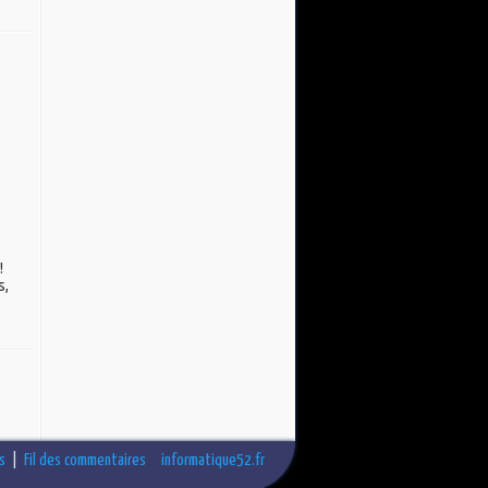
!
s,
es
|
Fil des commentaires
informatique52.fr