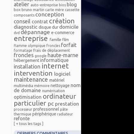
atelier
blog
auto-entreprise
bios
box
bruno martin
cassette
carte mère
conception
composants
création
conseil
contrat
diagnostic
domicile
disque dur
dépannage
e-commerce
dvd
entreprise
famille
film
forfait
flamme olympique froncles
frais de déplacement
formatage
froncles
haute-marne
google
informatique
hébergement
internet
installation
intervention
logiciel
maintenance
matériel
nom
nettoyage
multimédia
mémoire
de domaine
numérisation
ordinateur
optimisation
particulier
pc
prestation
professionnel
processeur
pâte
périphérique
thermique
radiateur
refonte
[ + tous les tags ]
DERNIERS COMMENTAIRES