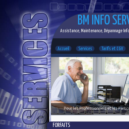
BM INFO SER
Assistance, Maintenance, Dépannage Info
Accueil
Services
Tarifs et CGV
Pour les Professionnels et les Partic
FORFAITS