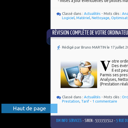
- mises à jour éventuelles de pilotes ma
Classé dans :
Actualités
- Mots clés :
Ana
Logiciel
,
Matériel
,
Nettoyage
,
Optimisat
RÉVISION COMPLÈTE DE VOTRE ORDINATE
Rédigé par Bruno MARTIN le 17 juillet 
V
otre ordi
Des événe
Il est pe
Parmis ses pres
Analyses, Netto
(Prestation réal
Classé dans :
Actualités
- Mots clés :
Ord
Prestation
,
Tarif
-
1 commentaire
Haut de page
BM INFO SERVICES
- SIREN : 533353512 -
5 RUE D