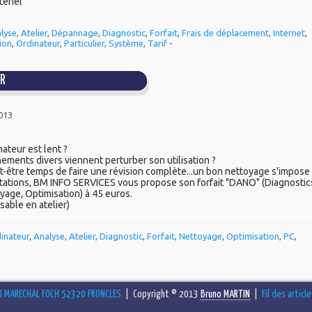
tériel
lyse
,
Atelier
,
Dépannage
,
Diagnostic
,
Forfait
,
Frais de déplacement
,
Internet
,
ion
,
Ordinateur
,
Particulier
,
Système
,
Tarif
-
UR
2013
nateur est lent ?
ments divers viennent perturber son utilisation ?
ut-être temps de faire une révision complète...un bon nettoyage s'impose 
tations, BM INFO SERVICES vous propose son forfait "DANO" (Diagnostic
yage, Optimisation) à 45 euros.
isable en atelier)
inateur
,
Analyse
,
Atelier
,
Diagnostic
,
Forfait
,
Nettoyage
,
Optimisation
,
PC
,
U MARECHAL FOCH 52320 FRONCLES
| Copyright © 2013
Bruno MARTIN
|
Fil des articl