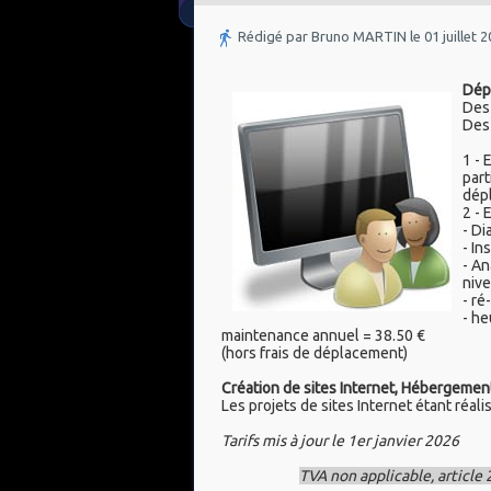
Rédigé par Bruno MARTIN le 01 juillet 
Dép
Des 
Des 
1 -
part
dépl
2 - 
- Di
- In
- An
nive
- ré
- he
maintenance annuel = 38.50 €
(hors frais de déplacement)
Création de sites Internet, Hébergeme
Les projets de sites Internet étant réalis
Tarifs mis à jour le 1er janvier 2026
TVA non applicable, article 