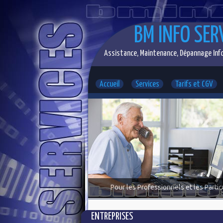
BM INFO SER
Assistance, Maintenance, Dépannage Info
Accueil
Services
Tarifs et CGV
Pour les Professionnels et les Partic
ENTREPRISES