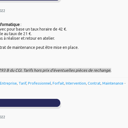
2022
nformatique
:
vec pour base un taux horaire de 42 €.
le au taux de 21 €.
 à réaliser et retour en atelier.
ntrat de maintenance peut être mise en place.
293 B du CGI. Tarifs hors prix d’éventuelles pièces de rechange.
Entreprise
,
Tarif
,
Professionnel
,
Forfait
,
Intervention
,
Contrat
,
Maintenance
-
2022