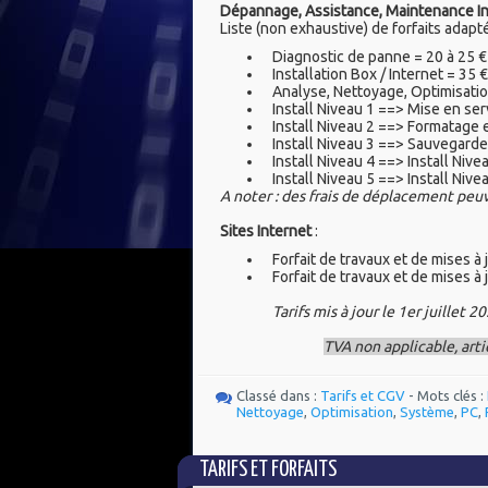
Dépannage, Assistance, Maintenance I
Liste (non exhaustive) de forfaits adapt
Diagnostic de panne = 20 à 25 €
Installation Box / Internet = 35 €
Analyse, Nettoyage, Optimisation
Install Niveau 1 ==> Mise en ser
Install Niveau 2 ==> Formatage 
Install Niveau 3 ==> Sauvegarde
Install Niveau 4 ==> Install Nive
Install Niveau 5 ==> Install Nive
A noter : des frais de déplacement peuv
Sites Internet
:
Forfait de travaux et de mises à 
Forfait de travaux et de mises à 
Tarifs mis à jour le 1er juillet 2
TVA non applicable, arti
Classé dans :
Tarifs et CGV
- Mots clés :
Nettoyage
,
Optimisation
,
Système
,
PC
,
TARIFS ET FORFAITS