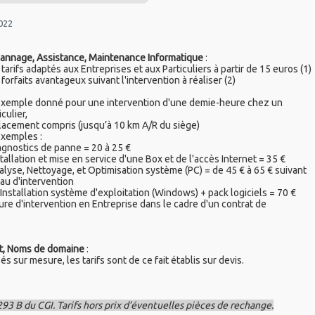
2022
annage, Assistance, Maintenance Informatique
:
tarifs adaptés aux Entreprises et aux Particuliers à partir de 15 euros (1)
forfaits avantageux suivant l'intervention à réaliser (2)
 Exemple donné pour une intervention d'une demie-heure chez un
iculier,
acement compris (jusqu’à 10 km A/R du siège)
Exemples :
agnostics de panne = 20 à 25 €
stallation et mise en service d'une Box et de l'accès Internet = 35 €
alyse, Nettoyage, et Optimisation système (PC) = de 45 € à 65 € suivant
au d'intervention
-Installation système d'exploitation (Windows) + pack logiciels = 70 €
ure d'intervention en Entreprise dans le cadre d'un contrat de
nt, Noms de domaine
:
és sur mesure, les tarifs sont de ce fait établis sur devis.
293 B du CGI. Tarifs hors prix d’éventuelles pièces de rechange.