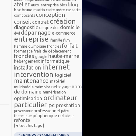
atelier
blog
auto-entreprise
bios
box
bruno martin
cassette
carte mère
conception
composants
création
conseil
contrat
diagnostic
domicile
disque dur
dépannage
e-commerce
dvd
entreprise
famille
film
forfait
flamme olympique froncles
frais de déplacement
formatage
froncles
haute-marne
google
informatique
hébergement
internet
installation
intervention
logiciel
maintenance
matériel
nom
nettoyage
multimédia
mémoire
de domaine
numérisation
ordinateur
optimisation
particulier
pc
prestation
professionnel
processeur
pâte
périphérique
thermique
radiateur
refonte
[ + tous les tags ]
DERNIERS COMMENTAIRES