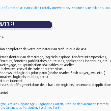
Tarif
,
Entreprise
,
Particulier
,
Forfait
,
Intervention
,
Diagnostic
,
Installation
,
Box
NATEUR !
014
sion complète
*
de votre ordinateur au tarif unique de 45€.
lèmes (lenteur au démarrage, logiciels espions, fenêtre intempestives,
'erreurs, fenêtres publicitaires douteuses, applications inconnues, etc...)
Nettoyage, et Optimisation réalisables en atelier :
malwares, cheval de troie et autres virus
ndows, et logiciels principaux (adobe reader, flash player, java, etc...)
aires, logiciels inutiles, etc...)
gateurs Internet
rreurs et défragmentation de la base de registre, lancement d'applicatio
tériel
lyse
,
Atelier
,
Dépannage
,
Diagnostic
,
Forfait
,
Frais de déplacement
,
Internet
,
ion
,
Ordinateur
,
Particulier
,
Système
,
Tarif
-