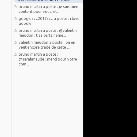
bruno martin a posté : je suis bien
content pour vous, et...
googlezzz2017zzz a posté : i love
google
bruno martin a posté : @valentin
meudon : t'as certaineme...
valentin meudon a posté : on en
veut encore traité de cette ...
bruno martin a posté :
@sarahmaude : merci pour votre
com...