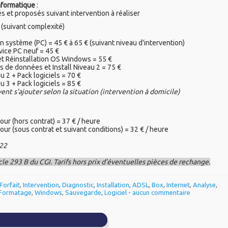
nformatique
:
és et proposés suivant intervention à réaliser
 (suivant complexité)
 système (PC) = 45 € à 65 € (suivant niveau d'intervention)
vice PC neuf = 45 €
et Réinstallation OS Windows = 55 €
s de données et Install Niveau 2 = 75 €
au 2 + Pack logiciels = 70 €
au 3 + Pack logiciels = 85 €
ent s'ajouter selon la situation (intervention à domicile)
jour (hors contrat) = 37 € / heure
jour (sous contrat et suivant conditions) = 32 € / heure
022
cle 293 B du CGI. Tarifs hors prix d’éventuelles pièces de rechange.
Forfait
,
Intervention
,
Diagnostic
,
Installation
,
ADSL
,
Box
,
Internet
,
Analyse
,
Formatage
,
Windows
,
Sauvegarde
,
Logiciel
-
aucun commentaire