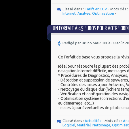
Classé dans :
Tarifs et CGV
- Mots clés :
Internet
,
Analyse
,
Optimisation
-
UN FORFAIT À 45 EUROS POUR VOTRE ORDI
Rédigé par Bruno MARTIN le 09 août 2
Ce Forfait de base vous propose la révi
Idéal pour résoudre la plupart des prob
navigation Internet difficile, messages d
* Procédures de Diagnostics, Analyses, 
- Détection et suppession de spywares, 
- Contrôles des mises à jour Antivirus, Wi
- Nettoyage du disque dur (fichiers tempor
- Vérification et configuration des navi
- Optimisation système (corrections d'e
au démarrage, etc...)
- mises à jour éventuelles de pilotes ma
Classé dans :
Actualités
- Mots clés :
Ana
Logiciel
,
Matériel
,
Nettoyage
,
Optimisat