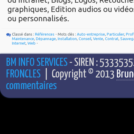
graphiques, Edition audios ou vidé
ou personnalisés.
Classé dans :
Références
- Mots clés :
Auto-entreprise
,
Particulier
,
Prof
Maintenance
,
Dépannage
,
Installation
,
Conseil
,
Vente
,
Contrat
,
Sauveg
Internet
,
Web
-
BM INFO SERVICES
- SIREN : 5333535
FRONCLES
| Copyright © 2013
Brun
commentaires