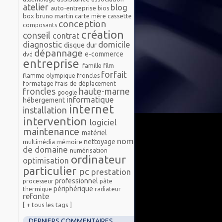
atelier
blog
auto-entreprise
bios
box
bruno martin
cassette
carte mère
conception
composants
création
conseil
contrat
diagnostic
domicile
disque dur
dépannage
e-commerce
dvd
entreprise
famille
film
forfait
flamme olympique froncles
frais de déplacement
formatage
froncles
haute-marne
google
informatique
hébergement
internet
installation
intervention
logiciel
maintenance
matériel
nom
nettoyage
multimédia
mémoire
de domaine
numérisation
ordinateur
optimisation
particulier
pc
prestation
professionnel
processeur
pâte
périphérique
thermique
radiateur
refonte
[ + tous les tags ]
DERNIERS COMMENTAIRES