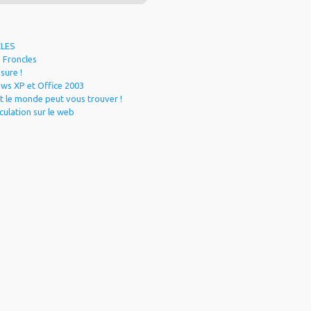
CLES
e Froncles
sure !
ws XP et Office 2003
t le monde peut vous trouver !
rculation sur le web