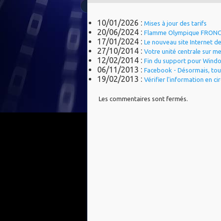
10/01/2026 :
Mises à jour des tarifs
20/06/2024 :
Flamme Olympique FRON
17/01/2024 :
Le nouveau site Internet d
27/10/2014 :
Votre unité centrale sur me
12/02/2014 :
Fin du support pour Windo
06/11/2013 :
Facebook - Désormais, tou
19/02/2013 :
Vérifier l'information en ci
Les commentaires sont fermés.