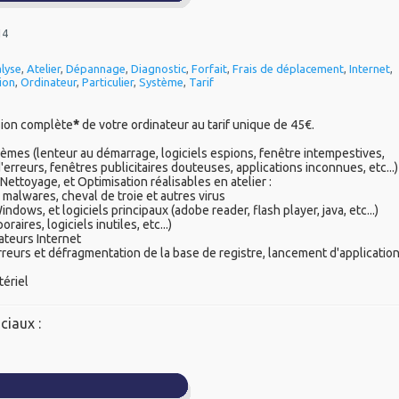
14
lyse
,
Atelier
,
Dépannage
,
Diagnostic
,
Forfait
,
Frais de déplacement
,
Internet
,
ion
,
Ordinateur
,
Particulier
,
Système
,
Tarif
sion complète
*
de votre ordinateur au tarif unique de 45€.
lèmes (lenteur au démarrage, logiciels espions, fenêtre intempestives,
'erreurs, fenêtres publicitaires douteuses, applications inconnues, etc...)
Nettoyage, et Optimisation réalisables en atelier :
malwares, cheval de troie et autres virus
ndows, et logiciels principaux (adobe reader, flash player, java, etc...)
aires, logiciels inutiles, etc...)
gateurs Internet
rreurs et défragmentation de la base de registre, lancement d'applicatio
tériel
ciaux :