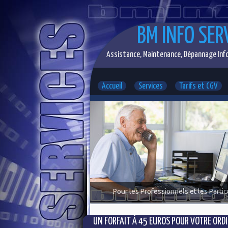
BM INFO SER
Assistance, Maintenance, Dépannage Info
Accueil
Services
Tarifs et CGV
Pour les Professionnels et les Partic
UN FORFAIT À 45 EUROS POUR VOTRE ORDI