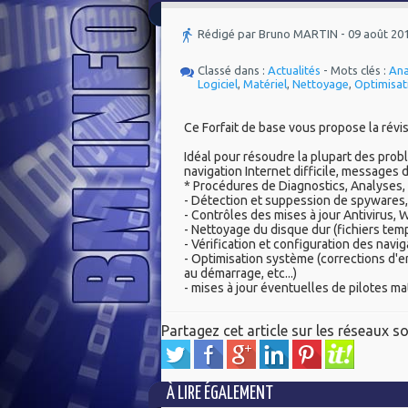
Rédigé par Bruno MARTIN - 09 août 20
Classé dans :
Actualités
- Mots clés :
Ana
Logiciel
,
Matériel
,
Nettoyage
,
Optimisat
Ce Forfait de base vous propose la révi
Idéal pour résoudre la plupart des prob
navigation Internet difficile, messages d
* Procédures de Diagnostics, Analyses, 
- Détection et suppession de spywares, 
- Contrôles des mises à jour Antivirus, Wi
- Nettoyage du disque dur (fichiers tempor
- Vérification et configuration des navi
- Optimisation système (corrections d'e
au démarrage, etc...)
- mises à jour éventuelles de pilotes ma
Partagez cet article sur les réseaux so
À LIRE ÉGALEMENT